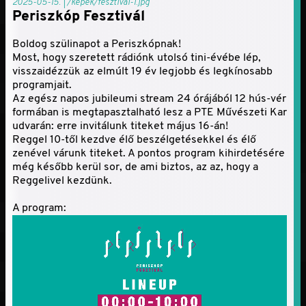
2025-05-15. | /kepek/fesztival-1.jpg
Periszkóp Fesztivál
Boldog szülinapot a Periszkópnak!
Most, hogy szeretett rádiónk utolsó tini-évébe lép,
visszaidézzük az elmúlt 19 év legjobb és legkínosabb
programjait.
Az egész napos jubileumi stream 24 órájából 12 hús-vér
formában is megtapasztalható lesz a PTE Művészeti Kar
udvarán: erre invitálunk titeket május 16-án!
Reggel 10-től kezdve élő beszélgetésekkel és élő
zenével várunk titeket. A pontos program kihirdetésére
még később kerül sor, de ami biztos, az az, hogy a
Reggelivel kezdünk.
A program: