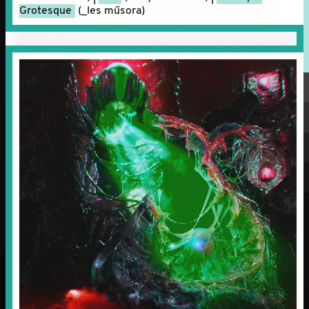
Grotesque
(_les műsora)