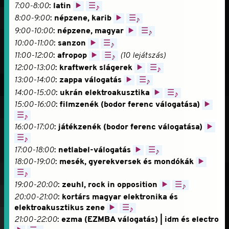
7:00-8:00
:
latin
▶
☰
♪
8:00-9:00
:
népzene, karib
▶
☰
♪
9:00-10:00
:
népzene, magyar
▶
☰
♪
10:00-11:00
:
sanzon
▶
☰
♪
11:00-12:00
:
afropop
▶
☰
(10 lejátszás)
♪
12:00-13:00
:
kraftwerk slágerek
▶
☰
♪
13:00-14:00
:
zappa válogatás
▶
☰
♪
14:00-15:00
:
ukrán elektroakusztika
▶
☰
♪
15:00-16:00
:
filmzenék (bodor ferenc válogatása)
▶
☰
♪
16:00-17:00
:
játékzenék (bodor ferenc válogatása)
▶
☰
♪
17:00-18:00
:
netlabel-válogatás
▶
☰
♪
18:00-19:00
:
mesék, gyerekversek és mondókák
▶
☰
♪
19:00-20:00
:
zeuhl, rock in opposition
▶
☰
♪
20:00-21:00
:
kortárs magyar elektronika és
elektroakusztikus zene
▶
☰
♪
21:00-22:00
:
ezma (EZMBA válogatás) | idm és electro