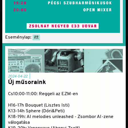
Eseménylap:
itt
2024-04-22. |
Új műsoraink
Cs10:00-11:00: Reggeli az EZM-en
H16-17h Bouquet (Lisztes Isti)
K13-14h Sphere (Dóri&Peti)
K18-19h: AI melodies unleashed - Zsombor AI-zene
válogatása