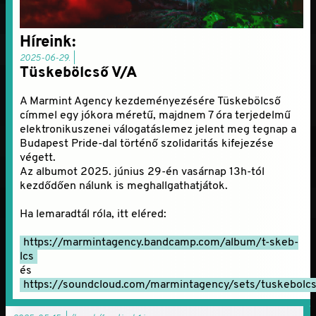
Híreink:
2025-06-29. |
Tüskebölcső V/A
A Marmint Agency kezdeményezésére Tüskebölcső
címmel egy jókora méretű, majdnem 7 óra terjedelmű
elektronikuszenei válogatáslemez jelent meg tegnap a
Budapest Pride-dal történő szolidaritás kifejezése
végett.
Az albumot 2025. június 29-én vasárnap 13h-tól
kezdődően nálunk is meghallgathatjátok.
Ha lemaradtál róla, itt eléred:
https://marmintagency.bandcamp.com/album/t-skeb-
lcs
és
https://soundcloud.com/marmintagency/sets/tuskebolc