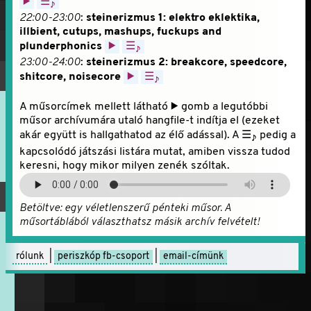
▶
☰
♪
22:00-23:00
:
steinerizmus 1: elektro eklektika,
illbient, cutups, mashups, fuckups and
plunderphonics
▶
☰
♪
23:00-24:00
:
steinerizmus 2: breakcore, speedcore,
shitcore, noisecore
▶
☰
♪
A műsorcímek mellett látható ▶ gomb a legutóbbi
műsor archívumára utaló hangfile-t indítja el (ezeket
akár együtt is hallgathatod az élő adással). A ☰
pedig a
♪
kapcsolódó játszási listára mutat, amiben vissza tudod
keresni, hogy mikor milyen zenék szóltak.
Betöltve:
egy véletlenszerű pénteki műsor. A
műsortáblából választhatsz másik archív felvételt!
rólunk
|
periszkóp fb-csoport
|
email-címünk