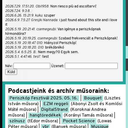
2026.7.29. 17:51:20. Obi1958:
Non riesco più ad ascoltarvi!
2026.7.24. 9:3:8. :
2026.6.26. 15:21:9. kuku:
szuper
2026.6.9. 7:5:27. Gresjki Nannada:
i just found about this site and i love
it
2026.5.19. 20:21:41. csemegeubi:
Van igénye a periszkópnak
hírmondóra?
2026.5.19. 20:19:25. csemegeubi:
Szabad frekvenciát a Periszkópnak!
2026.5.19. 20:18:47. 010:
Hiányzol Periszkóp!
2026.5.19. 20:18:20. 010:
brékóbrékó
2026.5.4. 6:5:25. B.:
Nem megy?0 Egyik sem.
2026.5.1. 4:47:46. test':
test
Név:
Üzenet:
Küld
Podcastjeink és archív műsoraink:
Periszkóp Fesztivál 2025. 05. 16.
|
Bouquet
(Lisztes
István műsora) |
EZM reggeli
(Abonyi Zsolt és Komlósi
Máté műsora) |
DigitalStrand
(Koroknai Andrea
műsora) |
hangtöredékek
(Korányi Tamás műsora) |
színusz
(tEdor műsora) |
Pocket Science
(Lowas
Péter műsora) |
vbr
(Banyek műsora) |
Musique