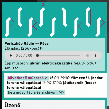
Periszkóp Rádió ⁓ Pécs
Élő adás: (256kbps) ▷
Épp
műsoron:
ukrán elektroakusztika
(14:00-15:00)
Ami szól:
következő műsorok ▷
15:00-16:00
:
filmzenék (bodor
ferenc válogatása)
16:00-17:00
:
játékzenék (bodor
ferenc válogatása)
heti műsortábla és archívum ▷▷
Üzenő