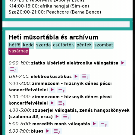
K19-20h: Vaporwave (Abonyi Zsolt)
K14:00-15:00: afrika hangjai (Sim-on)
Sze20:00-21:00: Peachcore (Barna Bence)
Heti műsortábla és archívum
hétfő
kedd
szerda
csütörtök
péntek
szombat
vasárnap
0:00-1:00
:
zlatko kísérleti elektronika válogatása
▶
☰
♪
1:00-2:00
:
elektroakusztikus
▶
☰
♪
2:00-3:00
:
zimmezoom - hizsnyik dénes pécsi
koncertfelvételei
▶
☰
♪
3:00-4:00
:
zimmezoom - hizsnyik dénes pécsi
koncertfelvételei
▶
☰
♪
4:00-5:00
:
szuperjel válogatás, zenés hangoskönyvek
(szalonna 42, eraz)
▶
☰
♪
5:00-6:00
:
meredith monk válogatás
▶
☰
♪
6:00-7:00
:
blues
▶
☰
♪